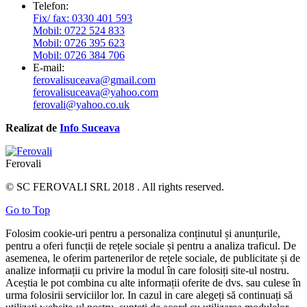
Telefon:
Fix/ fax: 0330 401 593
Mobil: 0722 524 833
Mobil: 0726 395 623
Mobil: 0726 384 706
E-mail:
ferovalisuceava@gmail.com
ferovalisuceava@yahoo.com
ferovali@yahoo.co.uk
Realizat de
Info Suceava
Ferovali
© SC FEROVALI SRL 2018 . All rights reserved.
Go to Top
Folosim cookie-uri pentru a personaliza conținutul și anunțurile,
pentru a oferi funcții de rețele sociale și pentru a analiza traficul. De
asemenea, le oferim partenerilor de rețele sociale, de publicitate și de
analize informații cu privire la modul în care folosiți site-ul nostru.
Aceștia le pot combina cu alte informații oferite de dvs. sau culese în
urma folosirii serviciilor lor. In cazul in care alegeți să continuați să