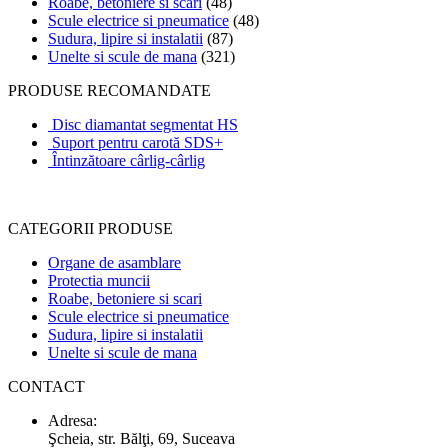
Roabe, betoniere si scari
(48)
Scule electrice si pneumatice
(48)
Sudura, lipire si instalatii
(87)
Unelte si scule de mana
(321)
PRODUSE RECOMANDATE
Disc diamantat segmentat HS
Suport pentru carotă SDS+
Întinzătoare cârlig-cârlig
CATEGORII PRODUSE
Organe de asamblare
Protectia muncii
Roabe, betoniere si scari
Scule electrice si pneumatice
Sudura, lipire si instalatii
Unelte si scule de mana
CONTACT
Adresa:
Şcheia, str. Bălţi, 69, Suceava