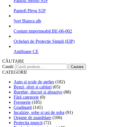
Pantofi Stenso S1P
Pantofi Pleșu S1P
Șorț Bianca alb
Costum impermeabil BE-06-002
Ochelari de Protectie Simpli (EIP)
Antifoane CE
CĂUTARE
Caută:
Cautare
CATEGORII
Auto si scule de atelier
(182)
Benzi, sfori si cabluri
(65)
Burghie, discuri si abrazive
(88)
Fără categorie
(0)
Feronerie
(185)
Gradinarit
(141)
Incalzire, sobe si usi de soba
(91)
Organe de asamblare
(106)
Protectia muncii
(72)