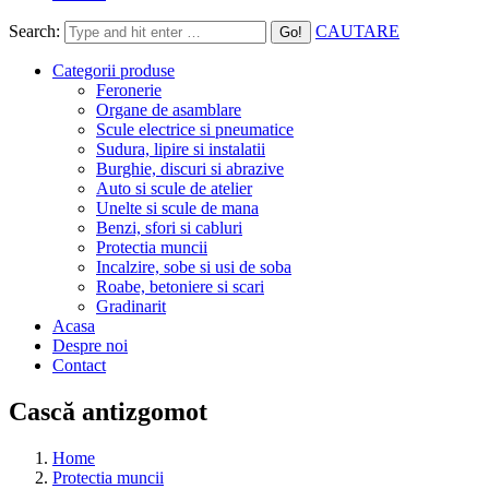
Search:
CAUTARE
Categorii produse
Feronerie
Organe de asamblare
Scule electrice si pneumatice
Sudura, lipire si instalatii
Burghie, discuri si abrazive
Auto si scule de atelier
Unelte si scule de mana
Benzi, sfori si cabluri
Protectia muncii
Incalzire, sobe si usi de soba
Roabe, betoniere si scari
Gradinarit
Acasa
Despre noi
Contact
Cască antizgomot
Home
Protectia muncii