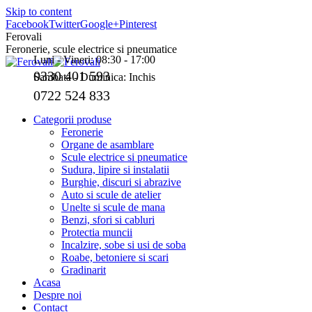
Skip to content
Facebook
Twitter
Google+
Pinterest
Ferovali
Feronerie, scule electrice si pneumatice
Luni - Vineri: 08:30 - 17:00
0330 401 593
Sambata - Duminica: Inchis
0722 524 833
Categorii produse
Feronerie
Organe de asamblare
Scule electrice si pneumatice
Sudura, lipire si instalatii
Burghie, discuri si abrazive
Auto si scule de atelier
Unelte si scule de mana
Benzi, sfori si cabluri
Protectia muncii
Incalzire, sobe si usi de soba
Roabe, betoniere si scari
Gradinarit
Acasa
Despre noi
Contact